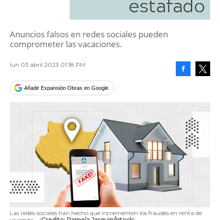
estafado
Anuncios falsos en redes sociales pueden
comprometer las vacaciones.
lun 03 abril 2023 01:18 PM
Facebook
Tweet
Añadir Expansión Obras en Google
Las redes sociales han hecho que incrementen los fraudes en renta de
vivienda.
(
Credito: Pamela Jarquin/Istock
)