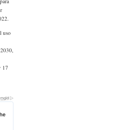
para
r
022.
l uso
o 2030,
y 17