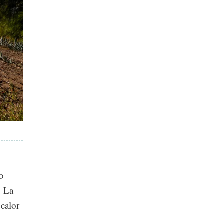
.
to
. La
calor