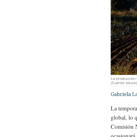
La producción 
(Fuente: Istock
Gabriela L
La tempora
global, lo 
Comisión N
ocasionará 