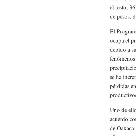
el resto, 
de pesos, 
El Program
ocupa el pr
debido a s
fenómenos q
precipitaci
se ha incr
pérdidas en
productivo
Uno de ello
acuerdo con
de Oaxaca 