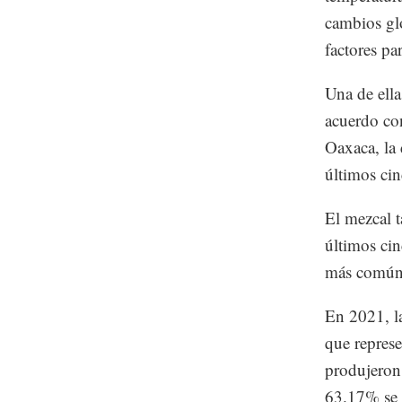
cambios glo
factores pa
Una de ell
acuerdo co
Oaxaca, la
últimos cin
El mezcal 
últimos ci
más común d
En 2021, la
que represe
produjeron
63.17% se 