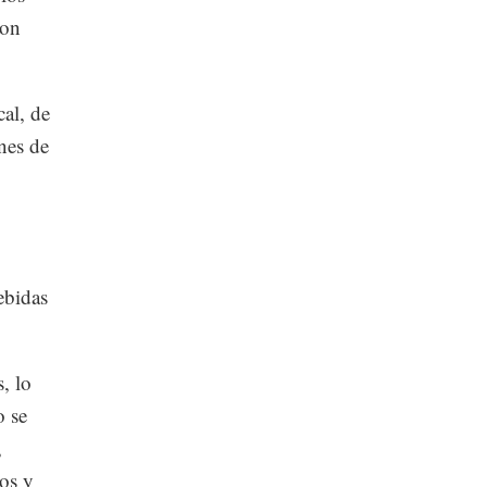
son
al, de
nes de
ebidas
, lo
o se
,
os y