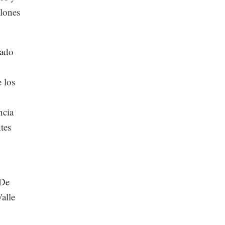
llones
tado
 los
ncia
tes
 De
alle