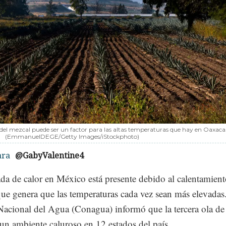
del mezcal puede ser un factor para las altas temperaturas que hay en Oaxaca
)
(EmmanuelDEGE/Getty Images/iStockphoto)
ara
@GabyValentine4
da de calor en México está presente debido al calentamien
que genera que las temperaturas cada vez sean más elevadas
acional del Agua (Conagua) informó que la tercera ola de 
un ambiente caluroso en 12 estados del país.