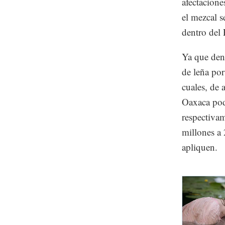
afectacion
el mezcal s
dentro del
Ya que dent
de leña por
cuales, de 
Oaxaca pod
respectivam
millones a
apliquen.