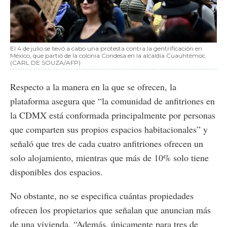
El 4 de julio se llevó a cabo una protesta contra la gentrificación en
México, que partió de la colonia Condesa en la alcaldía Cuauhtémoc.
(CARL DE SOUZA/AFP)
Respecto a la manera en la que se ofrecen, la
plataforma asegura que “la comunidad de anfitriones en
la CDMX está conformada principalmente por personas
que comparten sus propios espacios habitacionales” y
señaló que tres de cada cuatro anfitriones ofrecen un
solo alojamiento, mientras que más de 10% solo tiene
disponibles dos espacios.
No obstante, no se especifica cuántas propiedades
ofrecen los propietarios que señalan que anuncian más
de una vivienda. “Además, únicamente para tres de