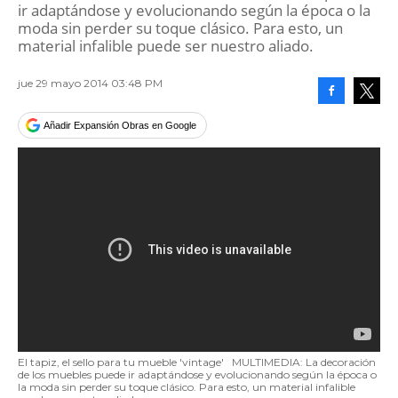
ir adaptándose y evolucionando según la época o la
moda sin perder su toque clásico. Para esto, un
material infalible puede ser nuestro aliado.
jue 29 mayo 2014 03:48 PM
Facebook
Tweet
Añadir Expansión Obras en Google
El tapiz, el sello para tu mueble 'vintage'
MULTIMEDIA: La decoración
de los muebles puede ir adaptándose y evolucionando según la época o
la moda sin perder su toque clásico. Para esto, un material infalible