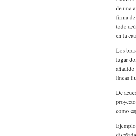
de una a
firma de
todo acú
en la ca
Los bras
lugar do
añadido 
líneas fl
De acuer
proyecto
como esp
Ejemplo 
diseñada