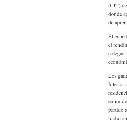
(CIT) des
donde ap
de apren
El exper
el rendi
colegas.
económic
Los gana
Interior
residenc
en un de
partido a
tradicion