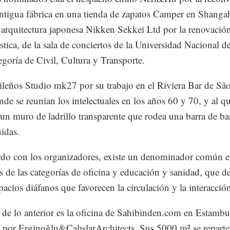
ntigua fábrica en una tienda de zapatos Camper en Shangah
 arquitectura japonesa Nikken Sekkei Ltd por la renovación
stica, de la sala de conciertos de la Universidad Nacional 
tegoría de Civil, Cultura y Transporte.
ileños Studio mk27 por su trabajo en el Riviera Bar de Sã
nde se reunían los intelectuales en los años 60 y 70, y al q
un muro de ladrillo transparente que rodea una barra de ba
uidas.
do con los organizadores, existe un denominador común e
s de las categorías de oficina y educación y sanidad, que d
acios diáfanos que favorecen la circulación y la interacció
de lo anterior es la oficina de Sahibinden.com en Estambu
 por Erginoğlu&ÇalışlarArchitects. Sus 5000 m² se repart