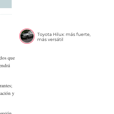
Toyota Hilux: más fuerte,
más versátil
ados que
tendrá
rantes;
cación y
ersión