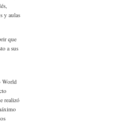
dés,
s y aulas
rir que
to a sus
o World
cto
e realizó
 máximo
tos