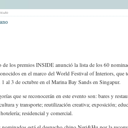
iculo
bano
o de los premios INSIDE anunció la lista de los 60 nomin
conocidos en el marco del World Festival of Interiors, que 
l 1 al 3 de octubre en el Marina Bay Sands en Singapur.
gorías que se reconocerán en este evento son: bares y restau
cultura y transporte; reutilización creativa; exposición; edu
hotelería; residencial y comercial.
s nominados está el despacho chino Neri&Hu por la reconv