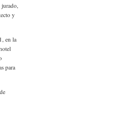
 jurado,
tecto y
, en la
hotel
o
as para
ede