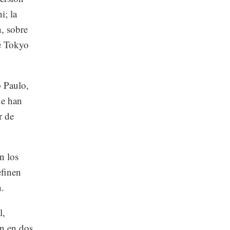
i; la
, sobre
de Tokyo
o Paulo,
ue han
r de
n los
efinen
n.
l,
en en dos