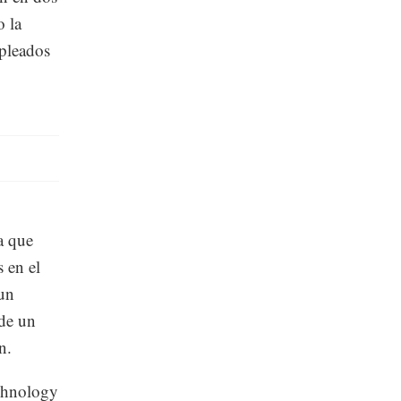
o la
mpleados
ya que
 en el
 un
 de un
n.
echnology