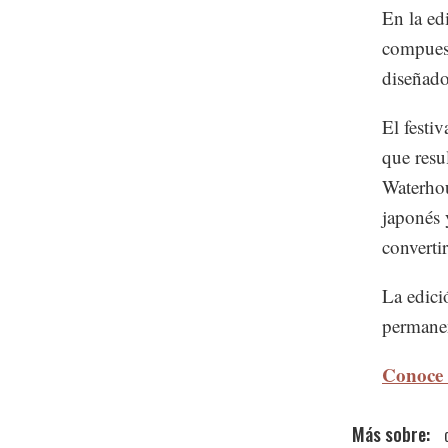
En la ed
compuest
diseñado
El festi
que resu
Waterhou
japonés 
converti
La edici
permane
Conoce 