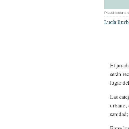
Placeholder art
Lucía Bur
El jurad
serán re
lugar de
Las cate
urbano, 
sanidad; 
Entre lo