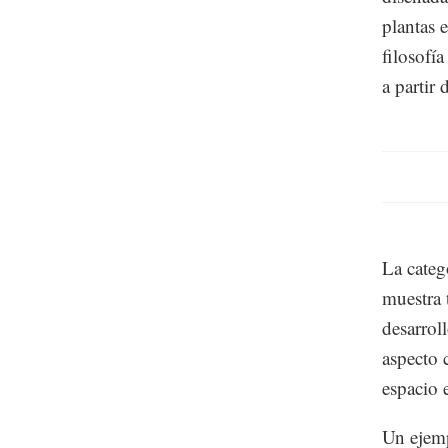
plantas 
filosofí
a partir
La categ
muestra 
desarrol
aspecto 
espacio 
Un ejemp