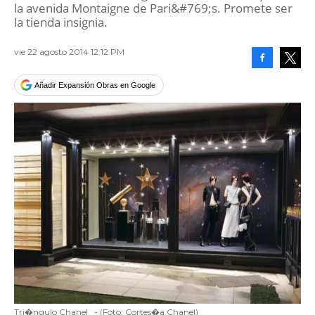
la avenida Montaigne de Pari&#769;s. Promete ser
la tienda insignia.
vie 22 agosto 2014 12:12 PM
Facebook
Tweet
Añadir Expansión Obras en Google
Tri�ngulo Chanel
-
(Foto:
Cortes�a Chanel
)