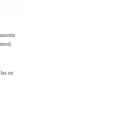
camente
tural.
las en
o