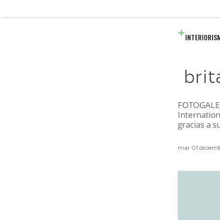
INTERIORIS
brit
FOTOGALERÍ
Internatio
gracias a s
mar 01 diciem