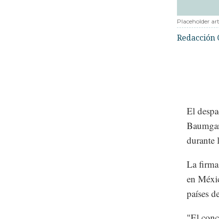
Placeholder art
Redacción 
El despa
Baumgart
durante 
La firma
en Méxic
países d
"El conc