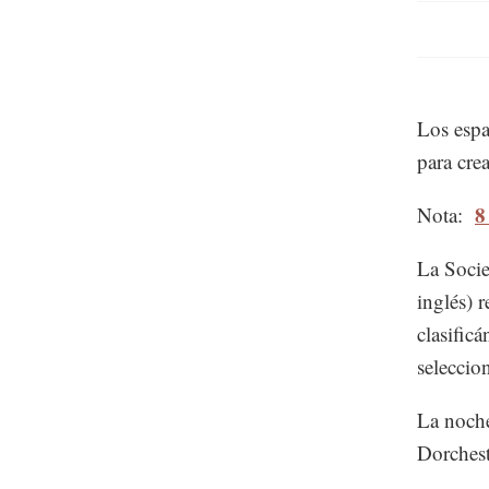
Los espa
para cre
8
Nota:
La Socie
inglés) 
clasific
seleccio
La noche
Dorchest