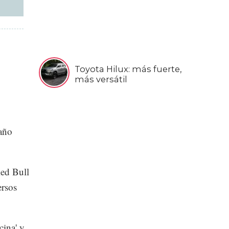
Toyota Hilux: más fuerte,
más versátil
 año
Red Bull
ersos
cina' y