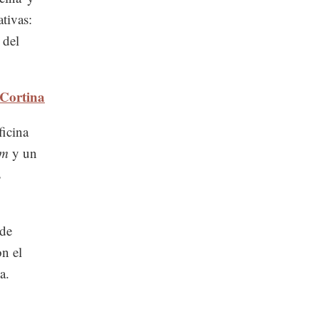
tivas:
 del
 Cortina
ficina
om
y un
s
 de
on el
a.