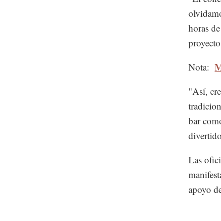
olvidamo
horas de 
proyecto 
M
Nota:
"Así, cr
tradicion
bar como
divertid
Las ofic
manifest
apoyo de