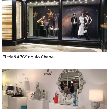
El tria&#769;ngulo Chanel