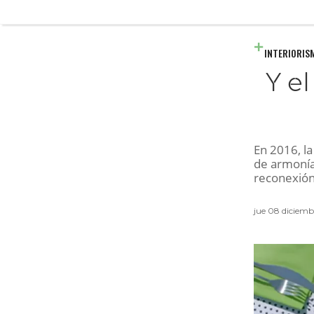
INTERIORIS
Y e
En 2016, l
de armonía
reconexión
jue 08 diciemb