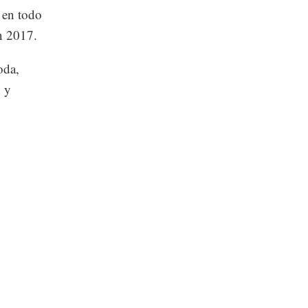
s en todo
en 2017.
oda,
o y