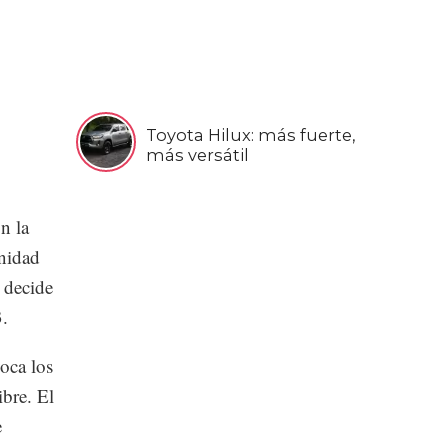
Toyota Hilux: más fuerte,
más versátil
n la
enidad
 decide
3.
oca los
ibre. El
e