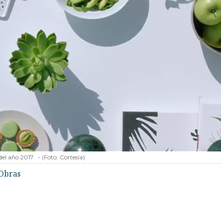
del año 2017
-
(Foto:
Cortesía
)
Obras