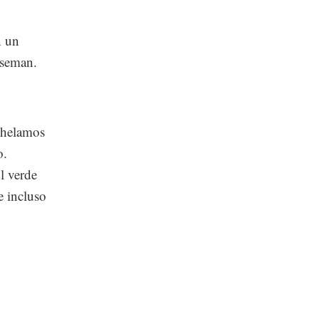
n un
Eiseman.
nhelamos
o.
El verde
e incluso