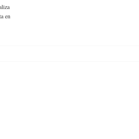
aliza
ta en