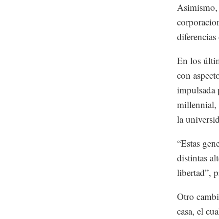
Asimismo, c
corporacio
diferencias
En los últi
con aspecto
impulsada 
millennial,
la universi
“Estas gene
distintas a
libertad”, p
Otro cambio
casa, el cu