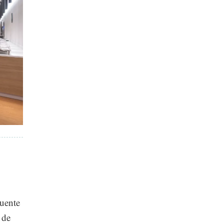
ruente
 de