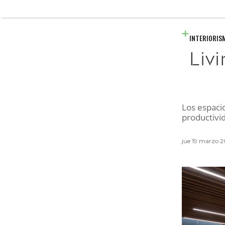
INTERIORIS
Liv
Los espaci
productivid
jue 19 marzo 