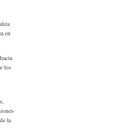
aliza
ta en
 hacia
e los
s;
niones
de la