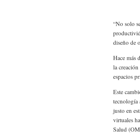
“No solo se
productivid
diseño de o
Hace más de
la creación
espacios pr
Este cambio
tecnología 
justo en es
virtuales h
Salud (OMS)