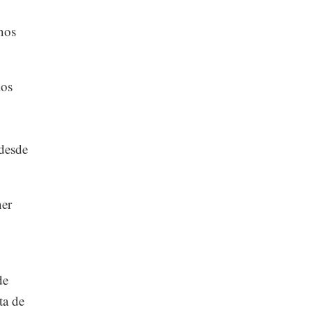
nos
ios
 desde
ner
de
ta de