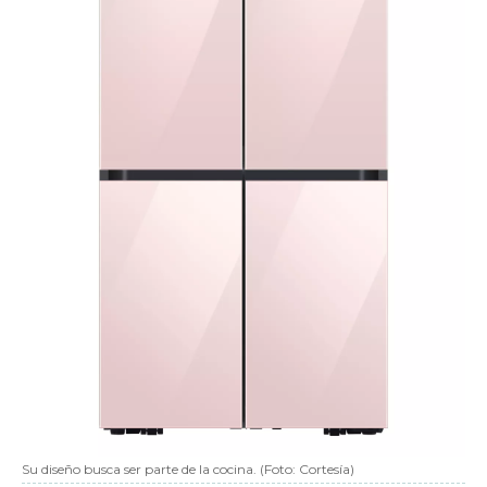
Su diseño busca ser parte de la cocina. (Foto: Cortesía)