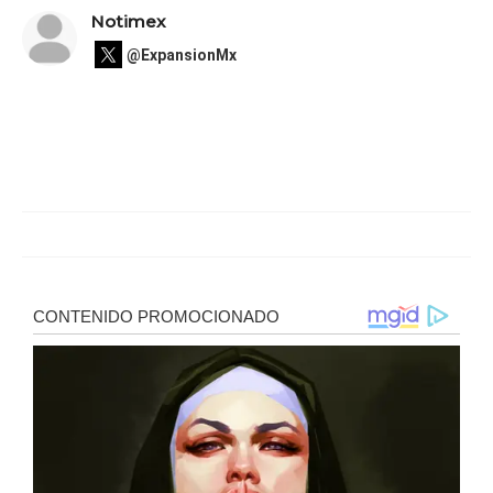
Notimex
@ExpansionMx