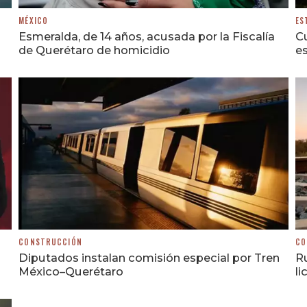
MÉXICO
ES
Esmeralda, de 14 años, acusada por la Fiscalía
Cu
de Querétaro de homicidio
es
CONSTRUCCIÓN
CO
Diputados instalan comisión especial por Tren
R
México–Querétaro
li