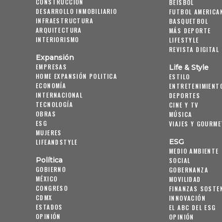
CONSTRUCCIÓN
BEISBOL
DESARROLLO INMOBILIARIO
FUTBOL AMERICA
INFRAESTRUCTURA
BASQUETBOL
ARQUITECTURA
MÁS DEPORTE
INTERIORISMO
LIFESTYLE
REVISTA DIGITAL
Expansión
EMPRESAS
Life & Style
HOME EXPANSIÓN POLITICA
ESTILO
ECONOMÍA
ENTRETENIMIENT
INTERNACIONAL
DEPORTES
TECNOLOGÍA
CINE Y TV
OBRAS
MÚSICA
ESG
VIAJES Y GOURME
MUJERES
ESG
LIFEANDSTYLE
MEDIO AMBIENTE
Política
SOCIAL
GOBIERNO
GOBERNANZA
MÉXICO
MOVILIDAD
CONGRESO
FINANZAS SOSTE
CDMX
INNOVACIÓN
ESTADOS
EL ABC DEL ESG
OPINIÓN
OPINIÓN