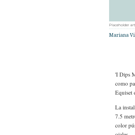
Placeholder art
Mariana Vi
'I Dips 
como par
Equiset 
La insta
7.5 metr
color pú
ojales.