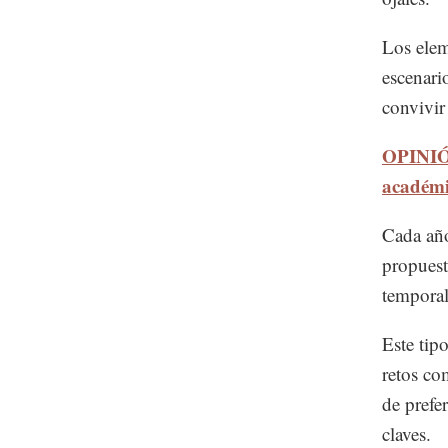
Los elem
escenario
convivir
OPINIÓN
académ
Cada año
propuest
temporal
Este tipo
retos co
de prefer
claves.