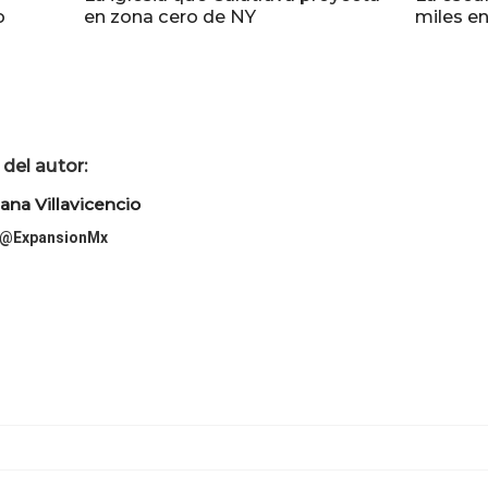
o
en zona cero de NY
miles e
del autor:
ana Villavicencio
@ExpansionMx