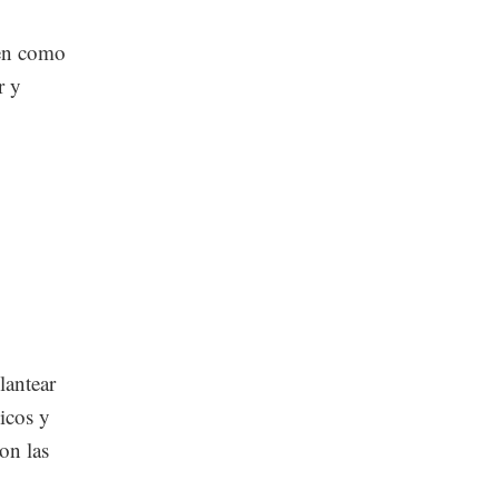
ven como
r y
lantear
icos y
son las