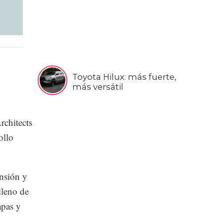
Toyota Hilux: más fuerte,
más versátil
rchitects
ollo
ensión y
ileno de
apas y