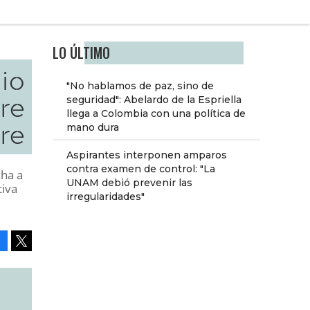
LO ÚLTIMO
cio
"No hablamos de paz, sino de
ire
seguridad": Abelardo de la Espriella
llega a Colombia con una política de
bre
mano dura
Aspirantes interponen amparos
contra examen de control: "La
cha a
UNAM debió prevenir las
tiva
irregularidades"
Facebook
Tweet