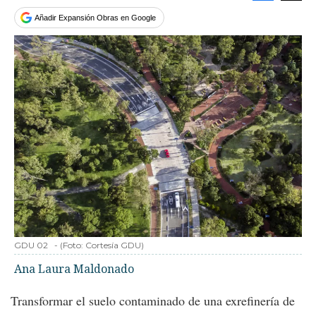
Facebook
Tweet
Añadir Expansión Obras en Google
GDU 02
-
(Foto:
Cortesía GDU
)
Ana Laura Maldonado
Transformar el suelo contaminado de una exrefinería de