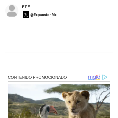
EFE
@ExpansionMx