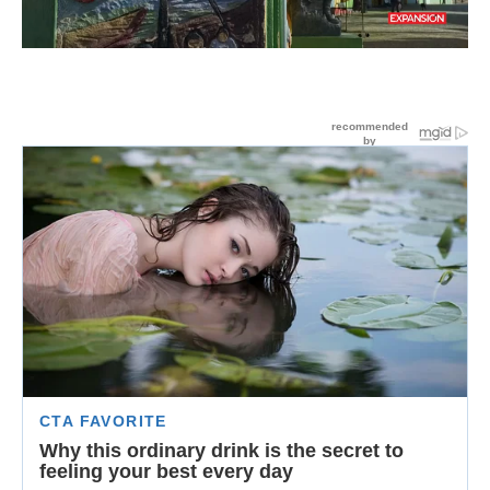
Loaded
:
Unmute
62.30%