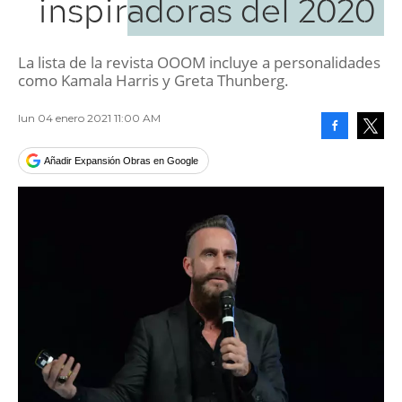
inspiradoras del 2020
La lista de la revista OOOM incluye a personalidades
como Kamala Harris y Greta Thunberg.
lun 04 enero 2021 11:00 AM
Facebook
Tweet
Añadir Expansión Obras en Google