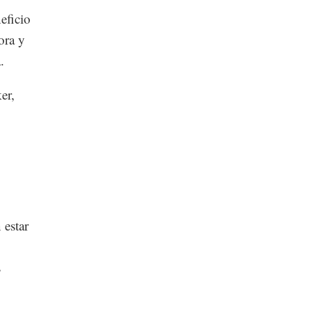
eficio
ora y
.
er,
 estar
s