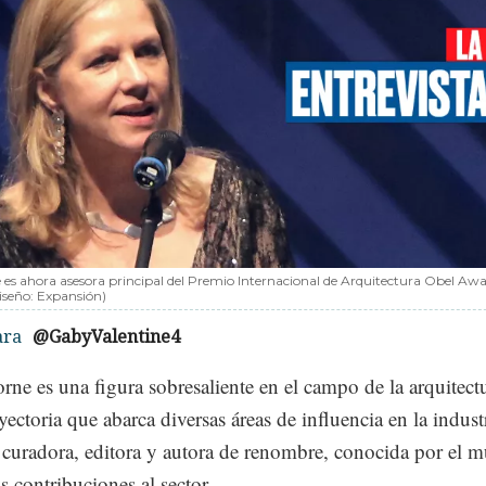
es ahora asesora principal del Premio Internacional de Arquitectura Obel Awa
Diseño: Expansión)
ara
@GabyValentine4
ne es una figura sobresaliente en el campo de la arquitect
yectoria que abarca diversas áreas de influencia en la indust
 curadora, editora y autora de renombre, conocida por el 
us contribuciones al sector.