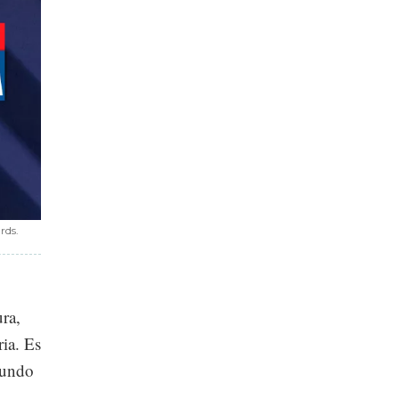
rds.
ura,
ria. Es
mundo