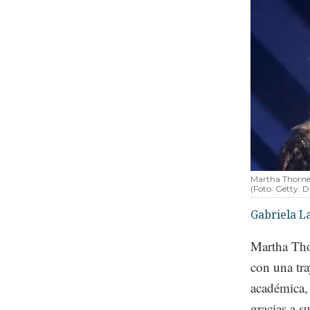
Martha Thorne 
(Foto: Getty. 
Gabriela L
Martha Thor
con una tra
académica,
gracias a s