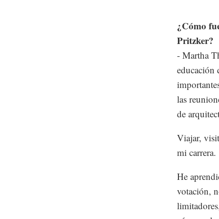
¿Cómo fue 
Pritzker?
- Martha T
educación q
importantes
las reunion
de arquitect
Viajar, vis
mi carrera.
He aprendi
votación, n
limitadores