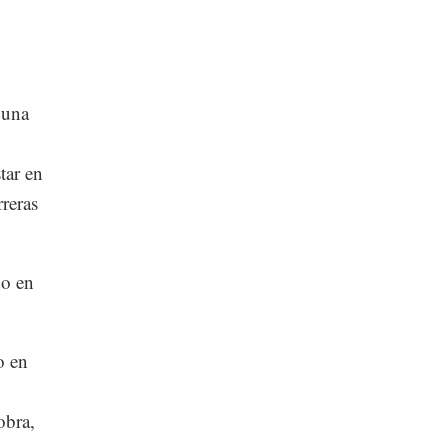
 una
tar en
rreras
do en
o en
obra,