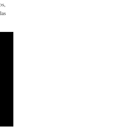
os,
las