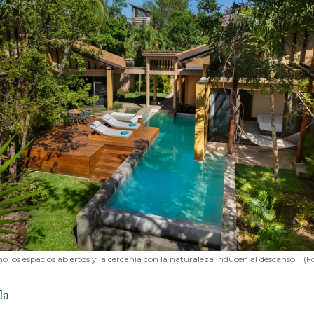
los espacios abiertos y la cercanía con la naturaleza inducen al descanso.
(F
la