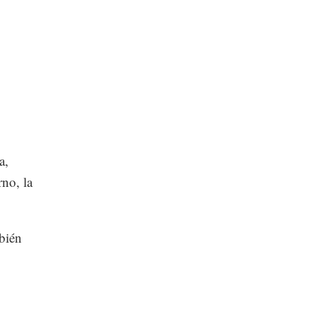
a,
no, la
mbién