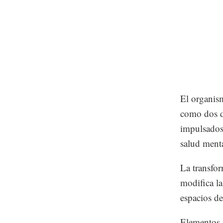
El organism
como dos d
impulsados
salud menta
La transfor
modifica la
espacios de
Elementos a