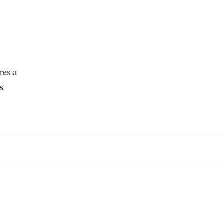
res a
s