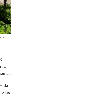
oto:
se
iva”
mental.
 vida
de las