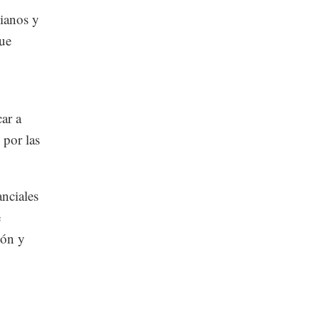
ianos y
que
ar a
 por las
nciales
e
ión y