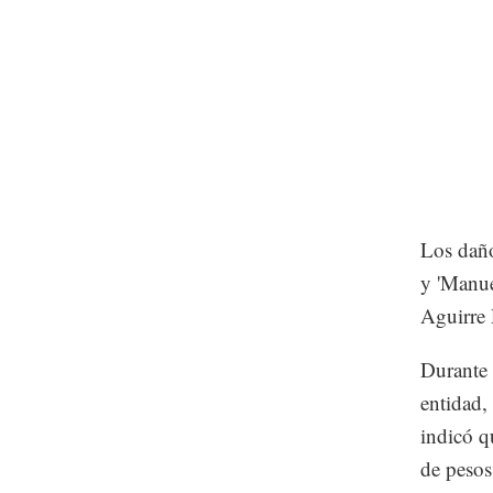
Los daño
y 'Manue
Aguirre 
Durante 
entidad,
indicó q
de pesos