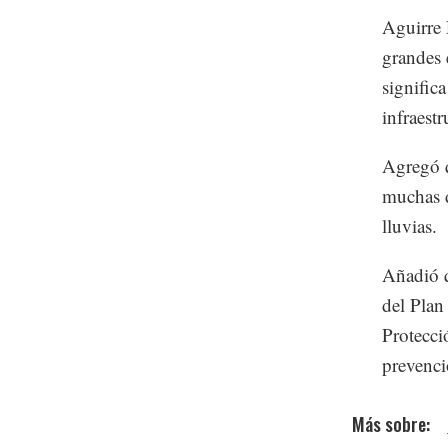
Aguirre 
grandes 
signific
infraest
Agregó q
muchas d
lluvias.
Añadió q
del Plan
Protecci
prevenci