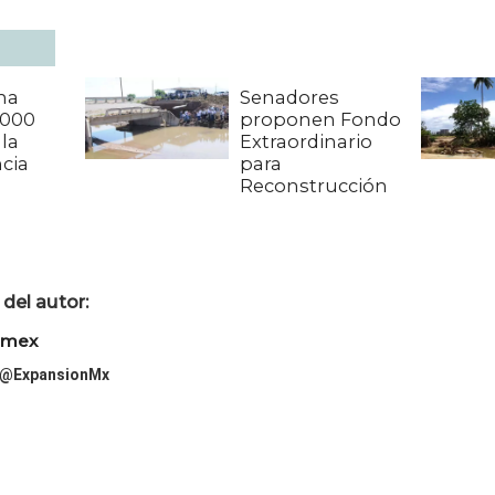
ha
Senadores
,000
proponen Fondo
la
Extraordinario
cia
para
Reconstrucción
del autor:
imex
@ExpansionMx