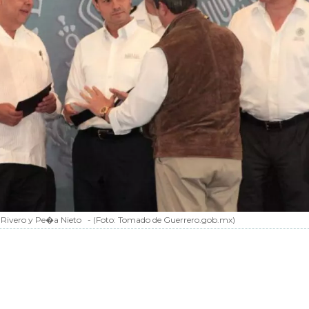
 Rivero y Pe�a Nieto
-
(Foto:
Tomado de Guerrero.gob.mx
)