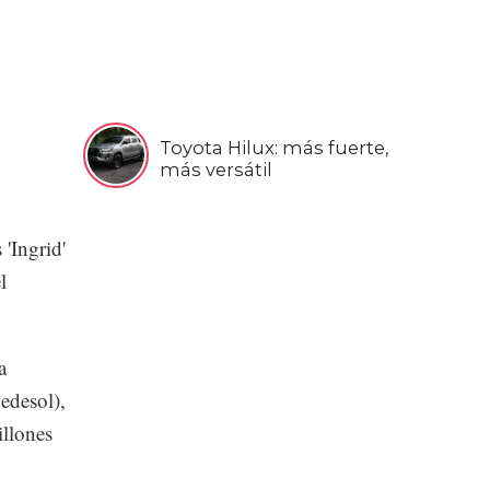
Toyota Hilux: más fuerte,
más versátil
'Ingrid'
l
a
edesol),
illones