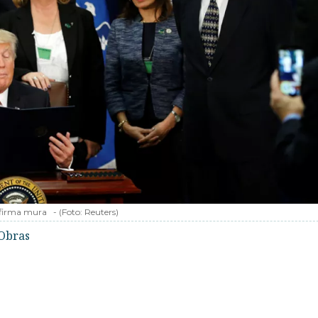
firma mura
-
(Foto:
Reuters
)
Obras