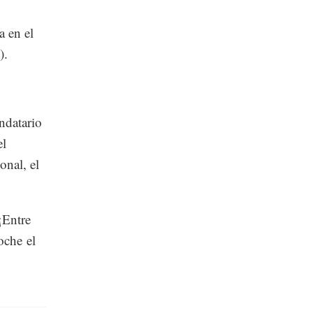
 en el
).
ndatario
el
onal, el
Entre
oche el