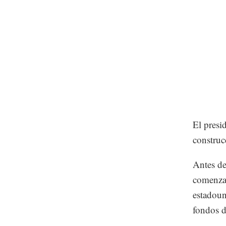
El presi
construc
Antes de
comenzar
estadoun
fondos 