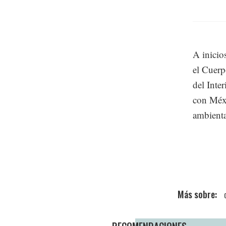
A inicio
el Cuerp
del Inte
con Méxi
ambienta