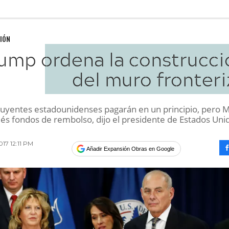
IÓN
ump ordena la construcci
del muro fronteri
buyentes estadounidenses pagarán en un principio, pero 
és fondos de rembolso, dijo el presidente de Estados Uni
017 12:11 PM
Añadir Expansión Obras en Google