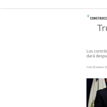
CONSTRUCC
Tr
Los contri
dará despu
mié 25 enero 2