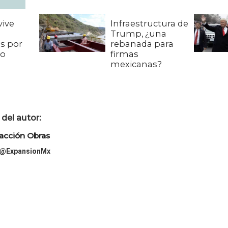
ive
Infraestructura de
Trump, ¿una
s por
rebanada para
to
firmas
mexicanas?
del autor:
acción Obras
@ExpansionMx