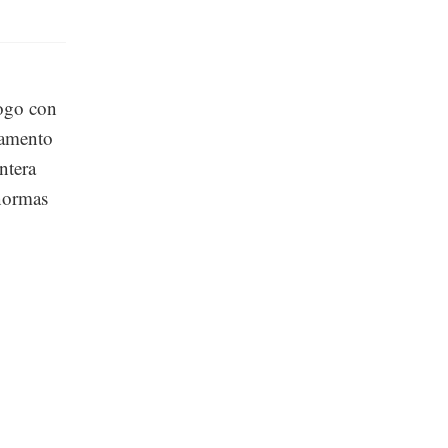
logo con
tamento
ntera
 normas