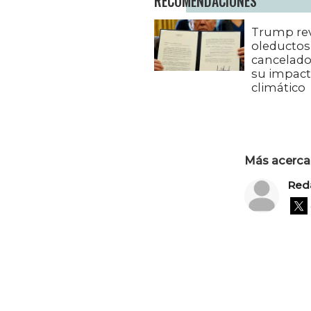
RECOMENDACIONES
Trump rev
oleductos
cancelado
su impac
climático
Más acerca 
Red