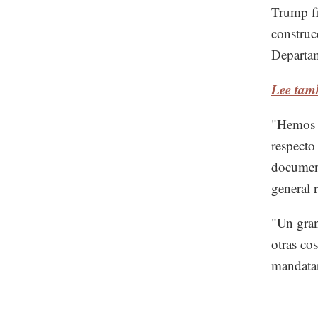
Trump fi
construc
Departam
Lee tam
"Hemos e
respecto
document
general 
"Un gra
otras co
mandatar