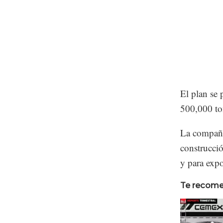
El plan se 
500,000 ton
La compañía
construcci
y para expo
Te recom