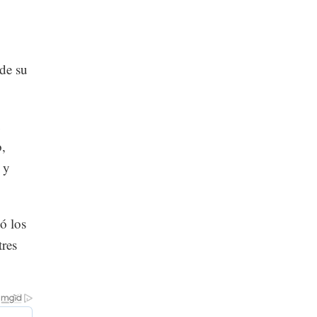
 de su
u
o,
 y
.
ó los
tres