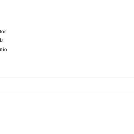
tos
la
onio