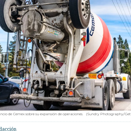
nuncio de Cemex sobre su expansión de operaciones.
(Sundry Photography/Get
dacción