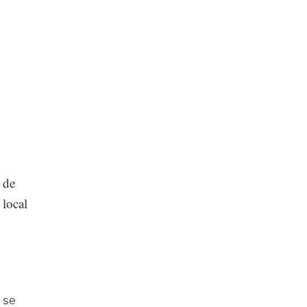
 de
 local
 se