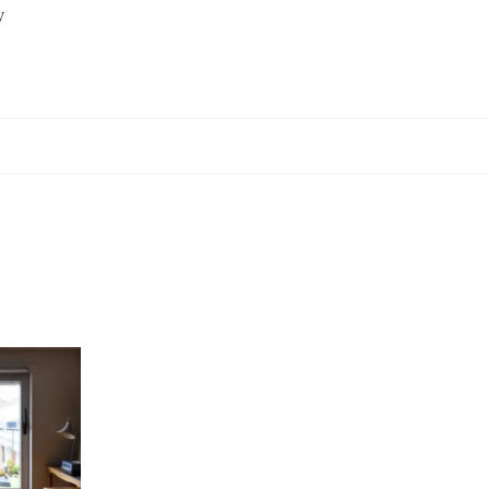
eron
4%,
y