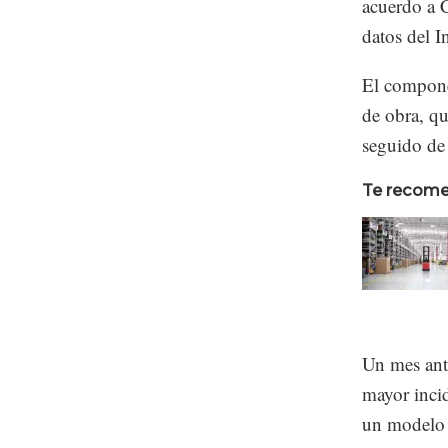
De abril de
de 4.3%, mi
acuerdo a 
datos del I
El compone
de obra, q
seguido de
Te recom