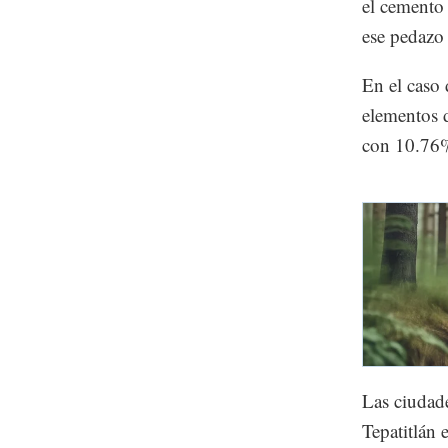
Un mes ant
mayor incid
un modelo 
el cemento 
ese pedazo 
En el caso
elementos 
con 10.76%