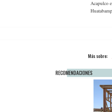
Las ciudad
Tepatitlán
Acapulco e
Huatabamp
RECOMENDACIONES