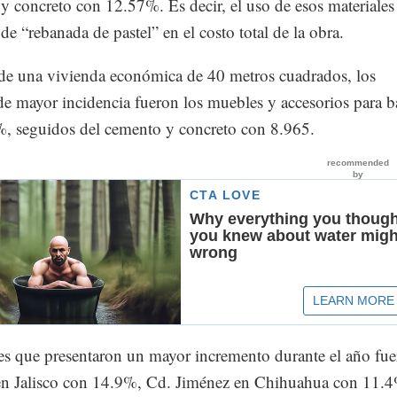
es, en marzo los prefabricados fueron los productos que tu
encia en la edificación de vivienda, con 14.92%, calculad
dúplex de 90 metros cuadrados. En segundo lugar se enco
y concreto con 12.57%. Es decir, el uso de esos materiales
de “rebanada de pastel” en el costo total de la obra.
 de una vivienda económica de 40 metros cuadrados, los
de mayor incidencia fueron los muebles y accesorios para 
, seguidos del cemento y concreto con 8.965.