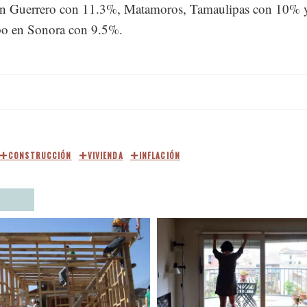
es que presentaron un mayor incremento durante el año fu
 en Jalisco con 14.9%, Cd. Jiménez en Chihuahua con 11.
n Guerrero con 11.3%, Matamoros, Tamaulipas con 10% 
o en Sonora con 9.5%.
CONSTRUCCIÓN
VIVIENDA
INFLACIÓN