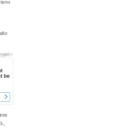
vieron
o en
ntró
 tuvo
baño