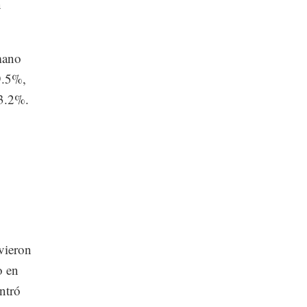
l fue
n
mano
9.5%,
 3.2%.