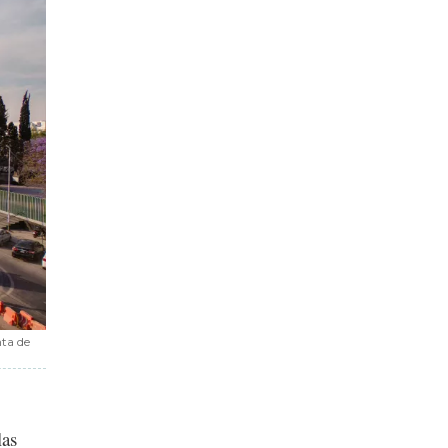
nta de
las