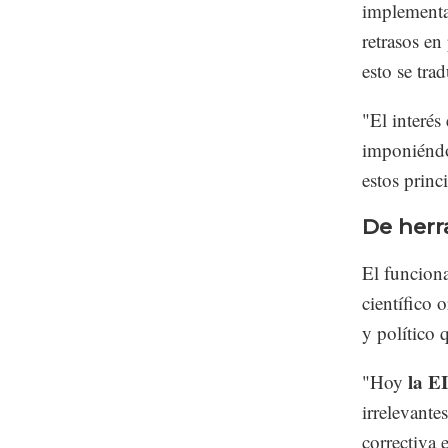
implementar
retrasos en
esto se tra
"El interé
imponiéndos
estos princ
De herr
El funciona
científico 
y político
la E
"Hoy
irrelevante
correctiva 