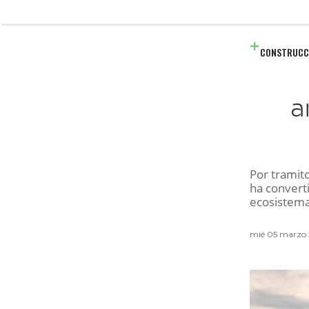
CONSTRUCC
a
Por tramito
ha convert
ecosistema
mié 05 marzo 