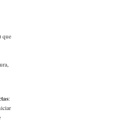
) que
ura,
ctas
:
iciar
e