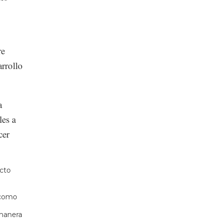
re
arrollo
a
es a
cer
acto
, como
 manera