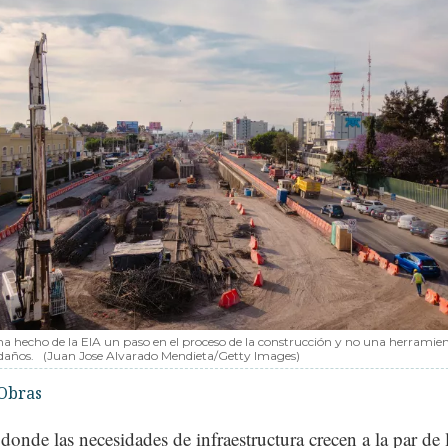
ha hecho de la EIA un paso en el proceso de la construcción y no una herramie
daños.
(Juan Jose Alvarado Mendieta/Getty Images)
Obras
donde las necesidades de infraestructura crecen a la par de 