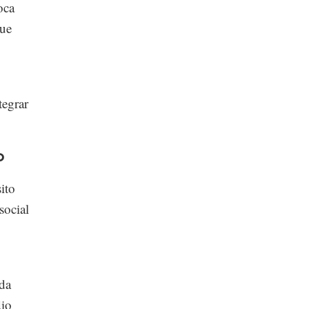
oca
que
tegrar
o
ito
social
ida
dio