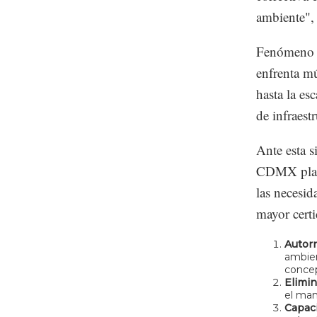
ambiente",
Fenómeno q
enfrenta mú
hasta la es
de infraestr
Ante esta s
CDMX plant
las necesid
mayor certi
Autor
ambien
concep
Elimin
el man
Capaci