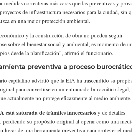
 medidas correctivas más caras que las preventivas y prov
 proyectos de infraestructura necesarios para la ciudad, sin 
duzca en una mejor protección ambiental.
s económico y la construcción de obra no pueden seguir
e sobre el bienestar social y ambiental; es momento de in
ipios desde la planificación", afirmó el funcionario.
amienta preventiva a proceso burocrátic
rio capitalino advirtió que la EIA ha trascendido su propós
original para convertirse en un entramado burocrático-legal, 
 que actualmente no protege eficazmente al medio ambiente.
IA está saturada de trámites innecesarios
y de detalles
s, perdiendo su propósito original al operar como una med
en lugar de una herramienta preventiva para proteger el me