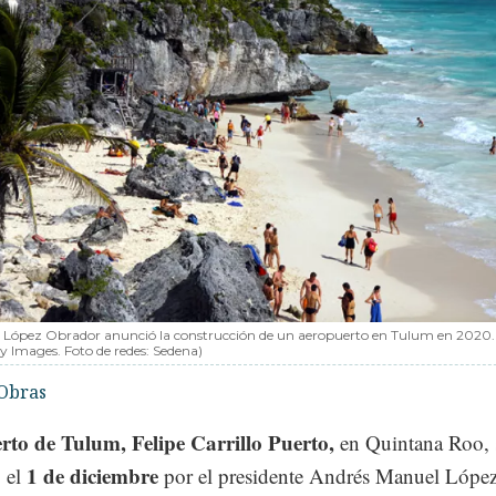
 López Obrador anunció la construcción de un aeropuerto en Tulum en 2020.
y Images. Foto de redes: Sedena)
Obras
rto de Tulum, Felipe Carrillo Puerto,
en Quintana Roo, 
1 de diciembre
 el
por el presidente Andrés Manuel Lópe