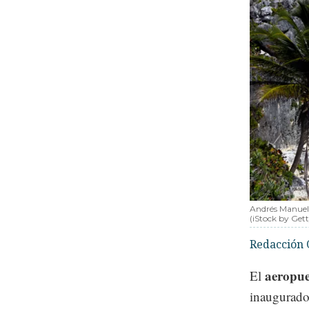
Andrés Manuel
(iStock by Gett
Redacción 
aeropue
El
inaugurado