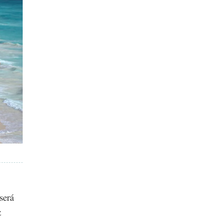
será
z