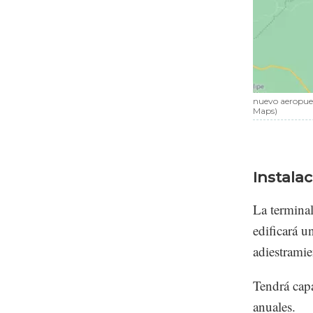
nuevo aeropuer
Maps)
Instala
La terminal
edificará u
adiestramie
Tendrá cap
anuales.