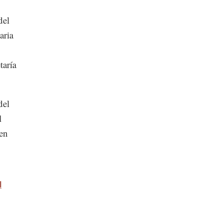
del
aria
taría
del
l
 en
l