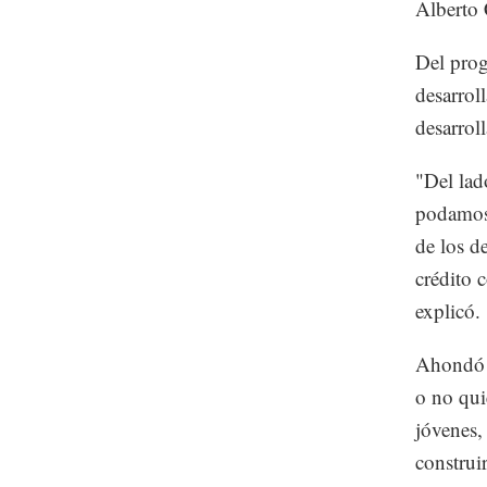
Alberto 
Del prog
desarrol
desarrol
"Del lad
podamos 
de los d
crédito 
explicó.
Ahondó 
o no qui
jóvenes,
construi