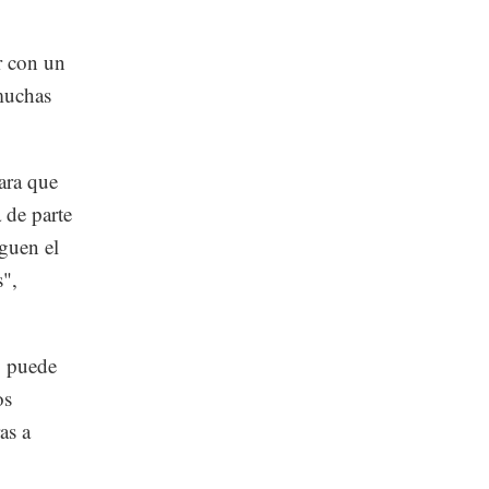
r con un
 muchas
ara que
 de parte
aguen el
s",
o puede
os
as a