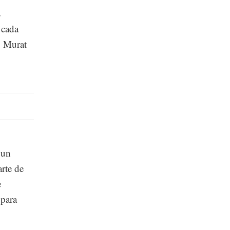
s
 cada
o Murat
 un
arte de
e
 para