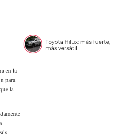
Toyota Hilux: más fuerte,
más versátil
a en la
ón para
que la
adamente
a
esús