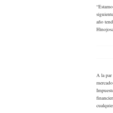
“Estamos
siguient
año tend
Hinojosa
A la par
mercado 
Impuesto
financie
cualquie