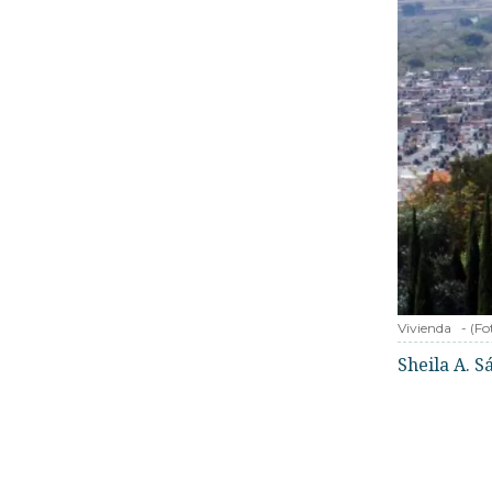
Vivienda
-
(Fo
Sheila A. 