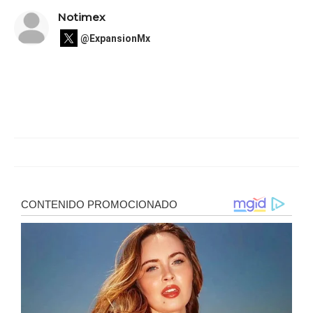
Notimex
@ExpansionMx