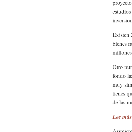
proyecto
estudios
inversion
Existen 
bienes r
millones
Otro pun
fondo la
muy simp
tienes q
de las m
Lee más:
Asimismo