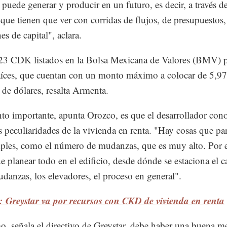
 puede generar y producir en un futuro, es decir, a través d
 que tienen que ver con corridas de flujos, de presupuestos,
es de capital", aclara.
23 CDK listados en la Bolsa Mexicana de Valores (BMV) 
aíces, que cuentan con un monto máximo a colocar de 5,9
 de dólares, resalta Armenta.
to importante, apunta Orozco, es que el desarrollador con
s peculiaridades de la vivienda en renta. "Hay cosas que pa
les, como el número de mudanzas, que es muy alto. Por 
ue planear todo en el edificio, desde dónde se estaciona el 
udanzas, los elevadores, el proceso en general".
 Greystar va por recursos con CKD de vivienda en renta
, señala el directivo de Greystar, debe haber una buena m