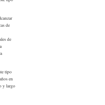
lcanzar
cas de
ales de
a
ra
te tipo
 años en
o y largo