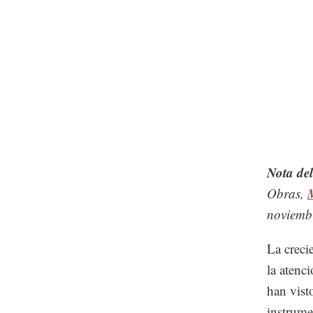
Nota del
Obras,
noviemb
La creci
la atenc
han vist
instrumen