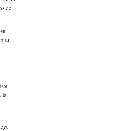
nos de
 en
en un
este
 la
e
iego