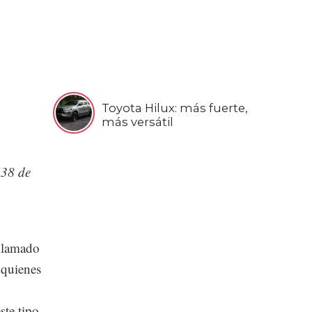
Toyota Hilux: más fuerte,
más versátil
538 de
 llamado
 quienes
ste tipo