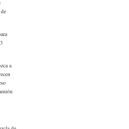
e
 de
para
73
ozca a
recen
eso
camión
ezcla de