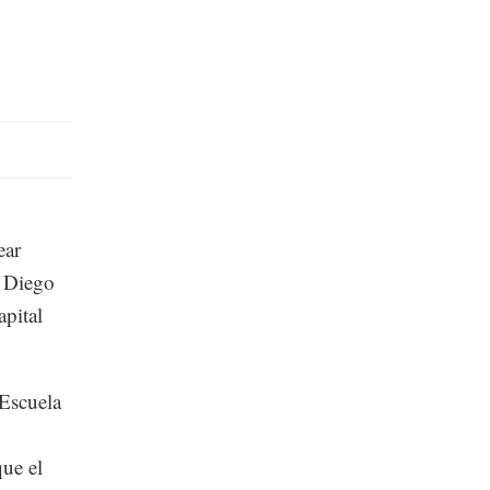
ear
a Diego
apital
 Escuela
que el