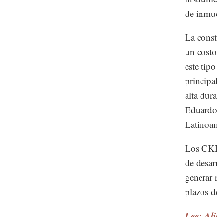
de inmue
La const
un costo
este tip
principa
alta dur
Eduardo 
Latinoam
Los CKD 
de desar
generar 
plazos de
Lee: Ali