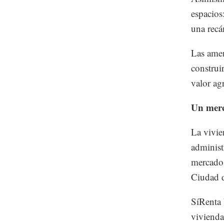
espacios
una recá
Las amen
construi
valor ag
Un merc
La vivie
administ
mercado 
Ciudad d
SíRenta 
vivienda