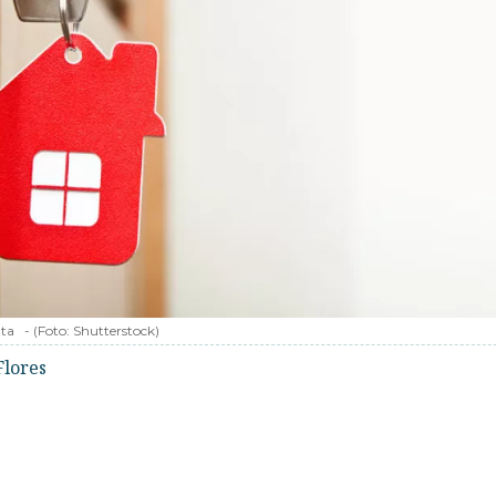
nta
-
(Foto:
Shutterstock
)
Flores