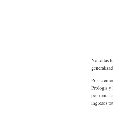
No todas ha
generaliza
Por la emerg
Prologis y 
por rentas 
ingresos to