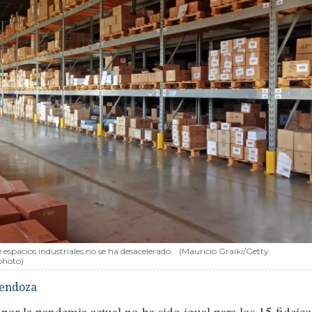
espacios industriales no se ha desacelerado.
(Mauricio Graiki/Getty
photo)
endoza
por la pandemia actual no ha sido igual para los 15 fideic