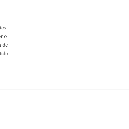
tes
or o
n de
tido