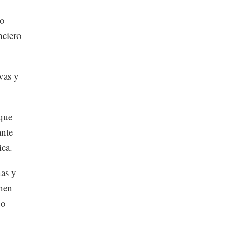
to
nciero
vas y
que
ante
ica.
nas y
enen
do