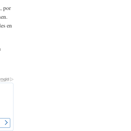
, por
nen.
des en
n