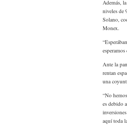
Además, la 
niveles de 
Solano, coo
Monex.
“Esperábam
esperamos q
Ante la pa
rentan espa
una coyuntu
“No hemos 
es debido a
inversiones
aquí toda l