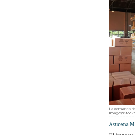
La demanda de 
Images/iStock
Azucena M
El impacto 