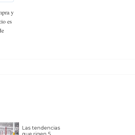
ompra y
cio es
de
Las tendencias
que rigen 5