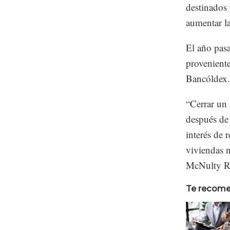
destinados 
aumentar la
El año pas
provenient
Bancóldex.
“Cerrar un 
después de 
interés de 
viviendas 
McNulty R
Te recom