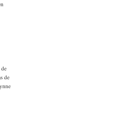
en
,
 de
as de
rynne