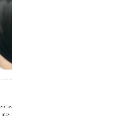
zó las
e más