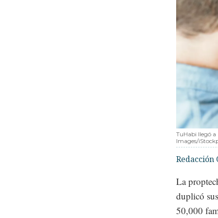
TuHabi llegó a
Images/iStock
Redacción 
La proptec
duplicó su
50,000 fami