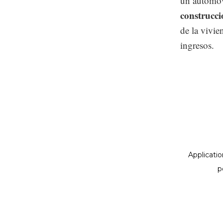
un automóv
construcc
de la vivie
ingresos.