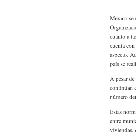
México se u
Organizaci
cuanto a t
cuenta con
aspecto. A
país se rea
A pesar de 
continúan e
número det
Estas norma
entre munic
viviendas, 