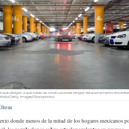
nes que obligan a que todas las construcciones tengan estacionamiento encarece
hoto/Getty Images/iStockphoto)
Obras
exto donde menos de la mitad de los hogares mexicanos p