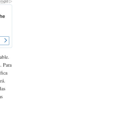
able.
. Para
fica
rá.
das
as