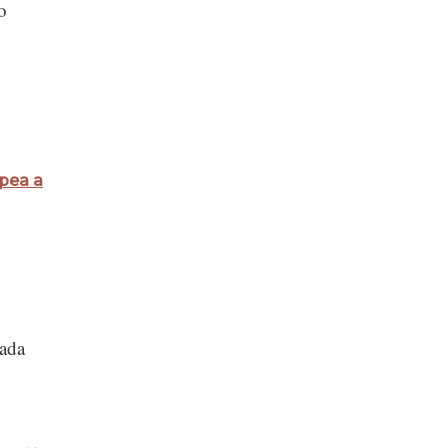
o
lpea a
cada