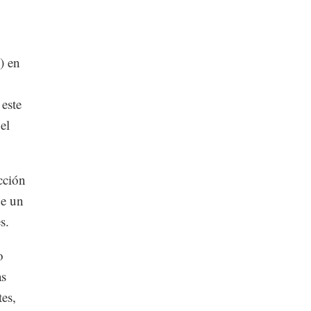
) en
este
el
ucción
de un
s.
o
as
tes,