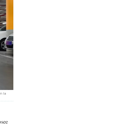
n la
osee