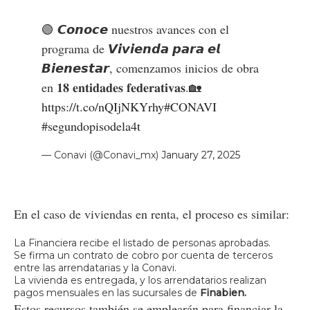
🟢 𝘾𝙤𝙣𝙤𝙘𝙚 nuestros avances con el
programa de 𝙑𝙞𝙫𝙞𝙚𝙣𝙙𝙖 𝙥𝙖𝙧𝙖 𝙚𝙡
𝘽𝙞𝙚𝙣𝙚𝙨𝙩𝙖𝙧, comenzamos inicios de obra
en 𝟏𝟖 𝐞𝐧𝐭𝐢𝐝𝐚𝐝𝐞𝐬 𝐟𝐞𝐝𝐞𝐫𝐚𝐭𝐢𝐯𝐚𝐬.🏡
https://t.co/nQIjNKYrhy
#CONAVI
#segundopisodela4t
— Conavi (@Conavi_mx)
January 27, 2025
En el caso de viviendas en renta, el proceso es similar:
La Financiera recibe el listado de personas aprobadas.
Se firma un contrato de cobro por cuenta de terceros
entre las arrendatarias y la Conavi.
La vivienda es entregada, y los arrendatarios realizan
pagos mensuales en las sucursales de
Finabien.
Estos recursos también se emplearán para financiar la