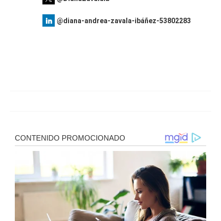
@diana-andrea-zavala-ibáñez-53802283