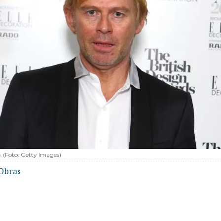
-
(Foto:
Getty Images
)
Obras