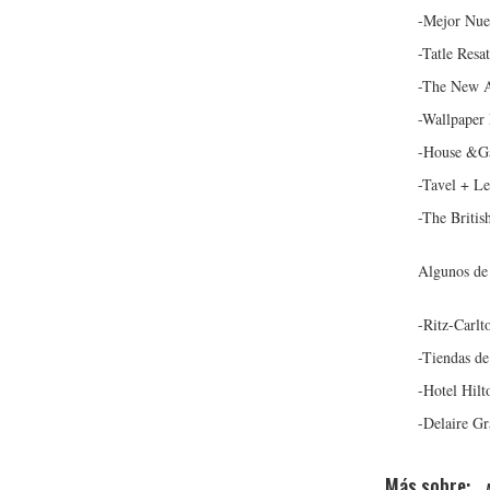
-Mejor Nue
-Tatle Resa
-The New A
-Wallpaper
-House &Ga
-Tavel + Le
-The Briti
Algunos de 
-Ritz-Carl
-Tiendas de
-Hotel Hil
-Delaire Gr