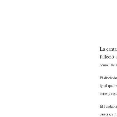
La canta
falleció 
como The R
El diseñado
igual que i
bares y rest
El fundador
carrera, ent