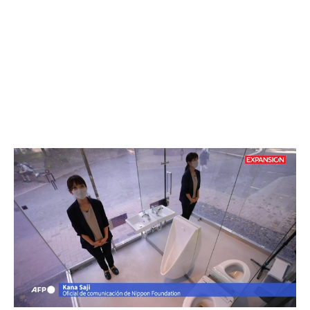
Loaded
:
Unmute
68.72%