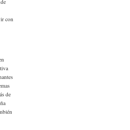
nde
vir con
en
tiva
nantes
temas
ás de
eña
ambién