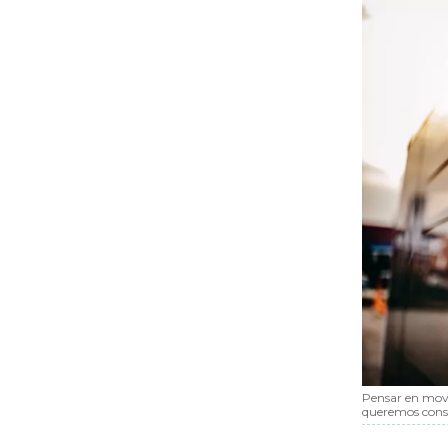
Pensar en movil
queremos cons