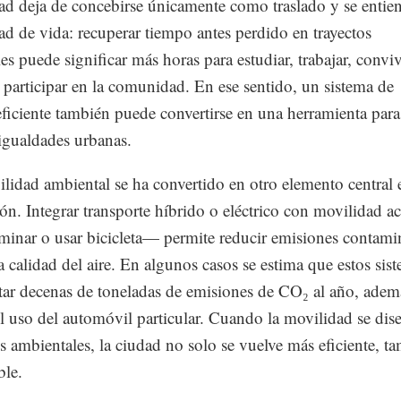
ad deja de concebirse únicamente como traslado y se entie
d de vida: recuperar tiempo antes perdido en trayectos
es puede significar más horas para estudiar, trabajar, convi
o participar en la comunidad. En ese sentido, un sistema de
eficiente también puede convertirse en una herramienta para
igualdades urbanas.
ilidad ambiental se ha convertido en otro elemento central 
ión. Integrar transporte híbrido o eléctrico con movilidad ac
nar o usar bicicleta— permite reducir emisiones contami
a calidad del aire. En algunos casos se estima que estos sis
tar decenas de toneladas de emisiones de CO₂ al año, adem
l uso del automóvil particular. Cuando la movilidad se dis
os ambientales, la ciudad no solo se vuelve más eficiente, t
ble.