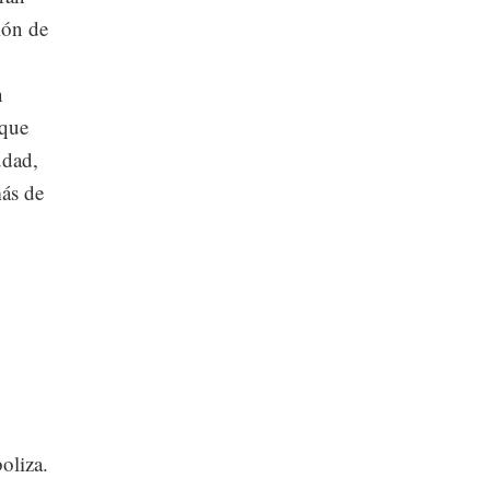
ión de
n
 que
udad,
más de
boliza.