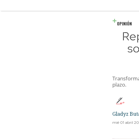
OPINIÓN
Rep
so
Transformar
plazo.
Gladyz But
mié 01 abril 