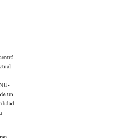
centró
ctual
ONU-
 de un
ilidad
a
ran