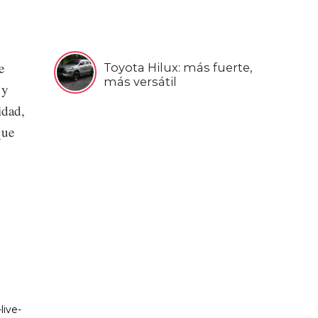
e
Toyota Hilux: más fuerte,
más versátil
 y
idad,
que