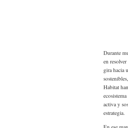
Durante mu
en resolver
gira hacia
sostenible
Habitat han
ecosistema
activa y s
estrategia.
En ese marc