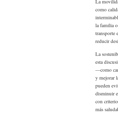
La movilid
como calida
interminabl
la familia 
transporte 
reducir des
La sostenib
esta discus
—como cami
y mejorar l
pueden evi
disminuir e
con criteri
más saluda