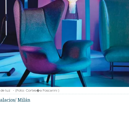
 de luz
-
(Foto:
Cortes�a Foscarini
)
alacios/ Milán