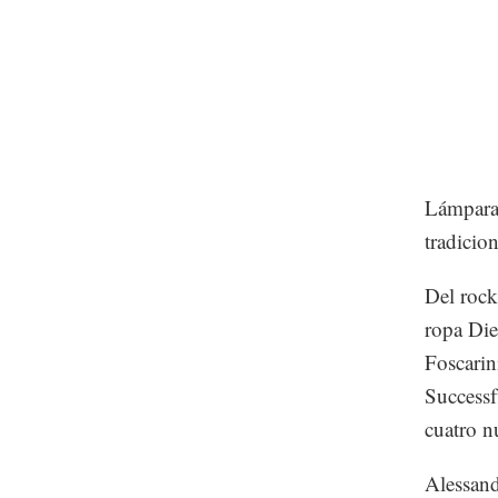
Lámparas
tradicio
Del rock 
ropa Die
Foscarin
Successf
cuatro n
Alessand