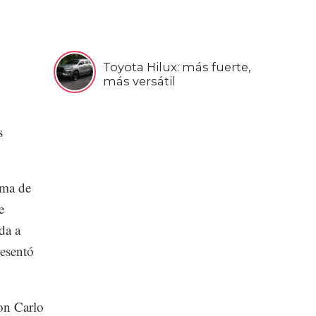
Toyota Hilux: más fuerte,
más versátil
s
irma de
e
da a
resentó
on Carlo