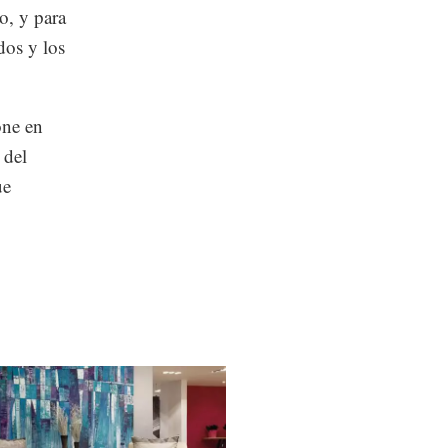
o, y para
dos y los
one en
 del
ue