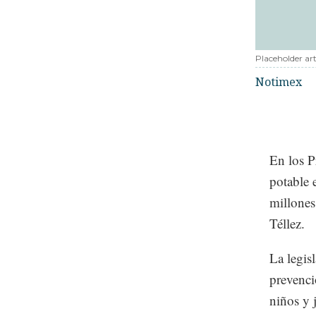
Placeholder art
Notimex
En los P
potable 
millones
Téllez.
La legis
prevenci
niños y 