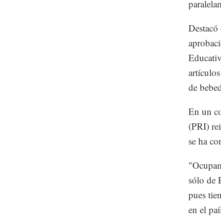
paralelam
Destacó 
aprobaci
Educativ
artículo
de bebed
En un co
(PRI) re
se ha co
"Ocupamo
sólo de 
pues tie
en el paí