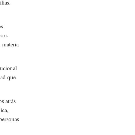
lias.
os
rsos
n materia
tucional
dad que
s atrás
ica,
 personas