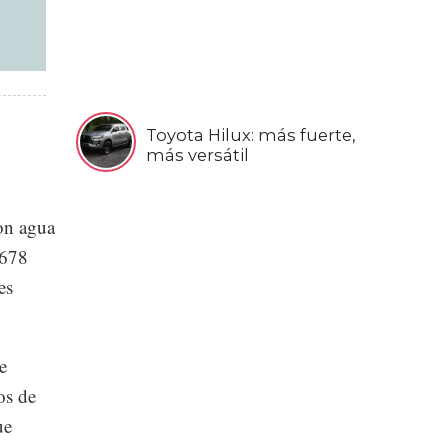
Toyota Hilux: más fuerte,
más versátil
con agua
,678
es
e
os de
ue