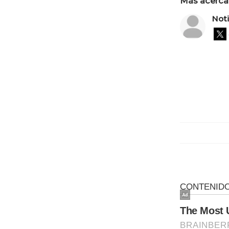
Más acerca 
Not