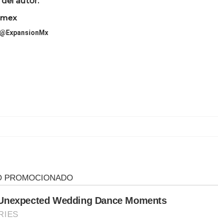
del autor:
imex
@ExpansionMx