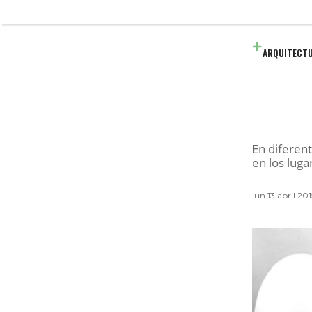
ARQUITECT
En diferen
en los lug
lun 13 abril 20