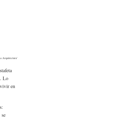
a Arquitectura'
tafeta
o. Lo
vivir en
s:
 se