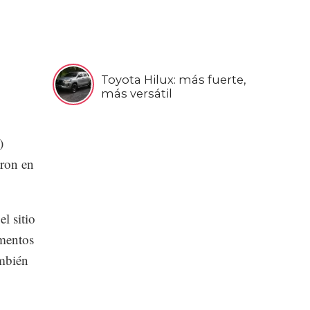
Toyota Hilux: más fuerte,
más versátil
)
aron en
l sitio
mentos
ambién