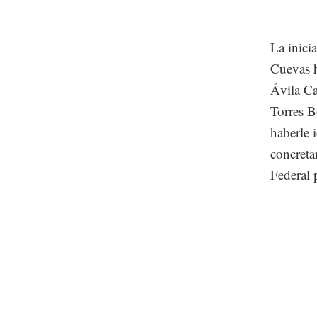
La inici
Cuevas h
Ávila Ca
Torres B
haberle 
concreta
Federal