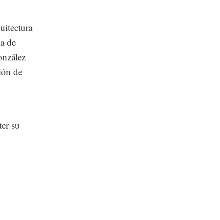
uitectura
a de
onzález
ión de
ter su