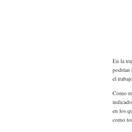
En la tr
podrían 
el trabaj
Como muy
indicad
en los q
como tom