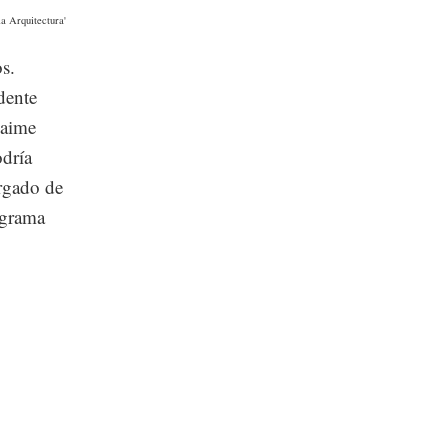
a Arquitectura'
os.
dente
Jaime
odría
argado de
ograma