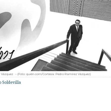
z Vázquez
-
(Foto:
quién.com/Cortesía: Pedro Ramírez Vázquez
)
o Soldevilla