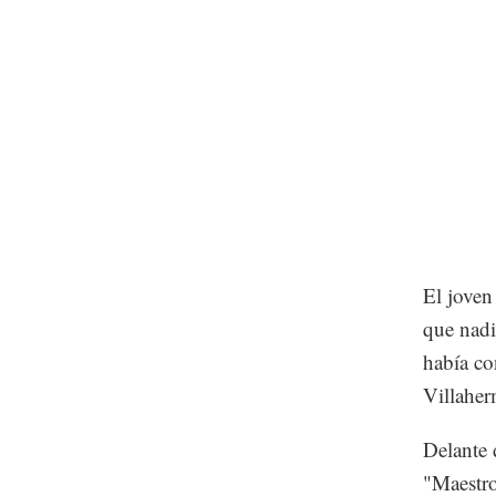
El joven
que nadi
había co
Villaher
Delante 
"Maestro