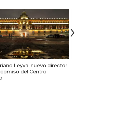
iano Leyva, nuevo director
Torre Latinoamericana al
icomiso del Centro
carrera vertical internacio
o