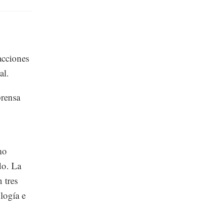
acciones
ral.
prensa
mo
do. La
 tres
logía e