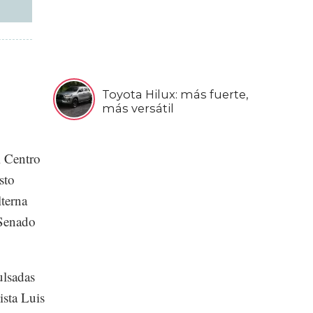
Toyota Hilux: más fuerte,
más versátil
l Centro
sto
lterna
 Senado
ulsadas
ista Luis