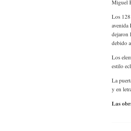
Miguel 
Los 128 
avenida 
dejaron 
debido a
Los elem
estilo e
La puert
y en let
Las obr