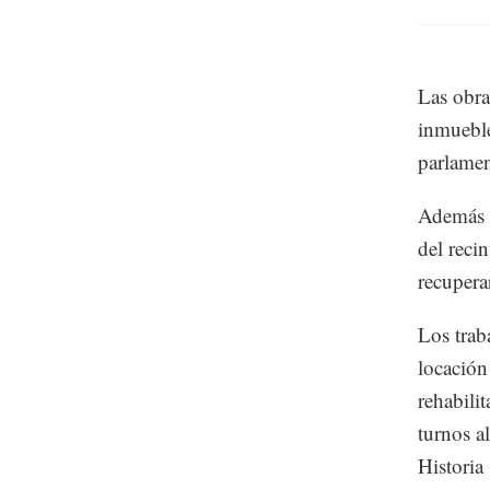
Las obra
inmueble
parlamen
Además s
del recin
recupera
Los trab
locación
rehabili
turnos a
Historia