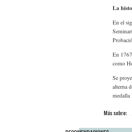
La histo
En el si
Seminari
Probació
En 1767,
como Ho
Se proye
alterna 
medalla 