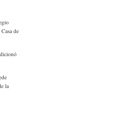
egio
 Casa de
ndicionó
ede
e la