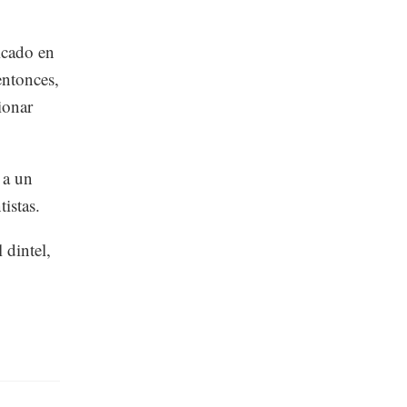
icado en
entonces,
ionar
 a un
istas.
 dintel,