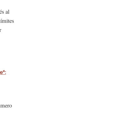
és al
límites
r
e":
rimero