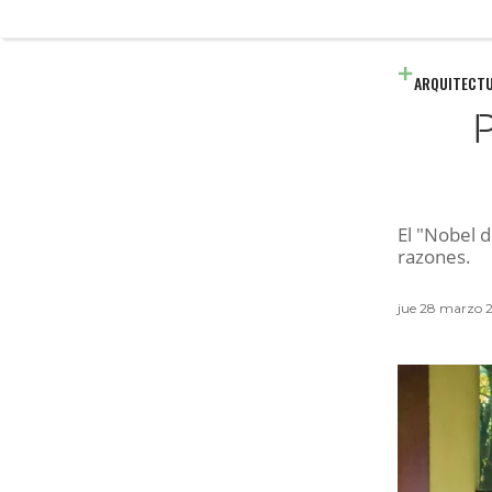
ARQUITECT
P
El "Nobel d
razones.
jue 28 marzo