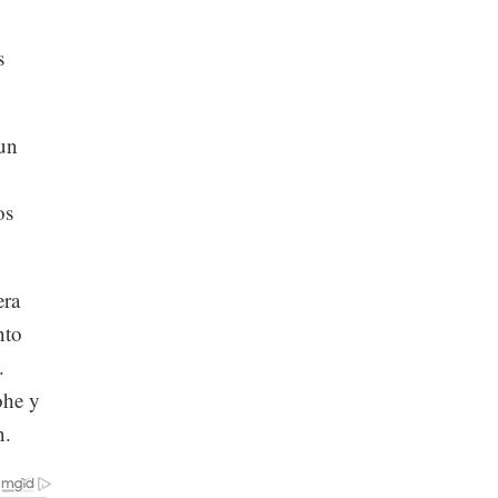
n
s
 un
os
era
nto
.
ohe y
n.