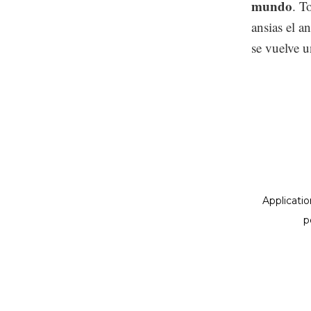
mundo
. T
ansias el a
se vuelve u