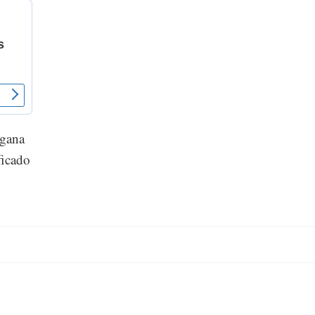
 gana
ficado