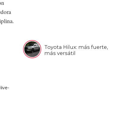
on
edora
iplina.
Toyota Hilux: más fuerte,
más versátil