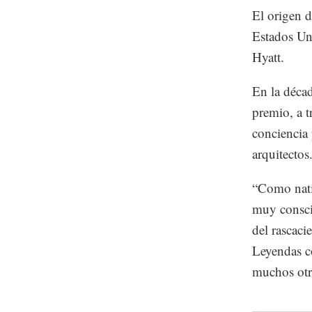
El origen d
Estados Uni
Hyatt.
En la décad
premio, a t
conciencia 
arquitectos
“Como nati
muy conscie
del rascaci
Leyendas c
muchos otro