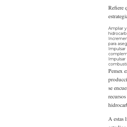
Refiere 
estrategi
Ampliar y 
hidrocarb
Increment
para aseg
Impulsar 
compleme
Impulsar 
combustib
Pemex ex
producci
se encue
recursos
hidrocar
A estas l