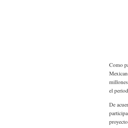
Como par
Mexicano
millones
el perio
De acuer
particip
proyectos