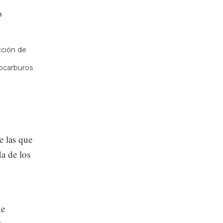
o
acción de
rocarburos
e las que
da de los
de