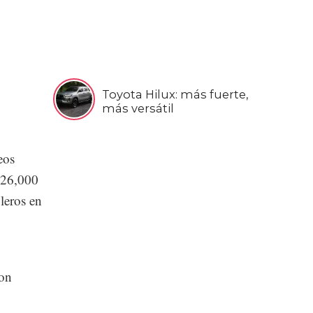
Toyota Hilux: más fuerte,
más versátil
eos
426,000
leros en
con