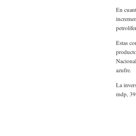
En cuant
incremen
petrolífe
Estas co
producto
Nacional
azufre.
La inver
mdp, 395