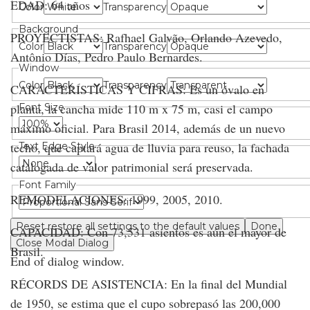
EDAD: 64 años
Color
Transparency
Background
PROYECTISTAS: Rafhael Galvão, Orlando Azevedo,
Color
Transparency
Antônio Días, Pedro Paulo Bernardes.
Window
Color
Transparency
CARACTERÍSTICAS Y CIFRAS: Es un óvalo en
planta, la cancha mide 110 m x 75 m, casi el campo
Font Size
máximo oficial. Para Brasil 2014, además de un nuevo
techo, que captará agua de lluvia para reuso, la fachada
Text Edge Style
catalogada de valor patrimonial será preservada.
Font Family
REMODELACIONES: 1999, 2005, 2010.
Reset
restore all settings to the default values
Done
CAPACIDAD: Con 73,531 asientos es aún el mayor de
Close Modal Dialog
Brasil.
End of dialog window.
RÉCORDS DE ASISTENCIA: En la final del Mundial
de 1950, se estima que el cupo sobrepasó las 200,000