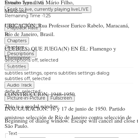
Estadio Jornalista Mário Filho,
Stream Type
LIVE
Seek to live, currently playing live
LIVE
Maracaná____________________
Remaining Time
-
1:23
UBICACIÓN: Rua Professor Eurico Rabelo, Maracaná,
Playback Rate
Río de Janeiro, Brasil.
1x
Chapters
Chapters
CLUB(ES) QUE JUEGA(N) EN ÉL: Flamengo y
Descriptions
Fluminense.
descriptions off
, selected
Subtitles
subtitles settings
, opens subtitles settings dialog
subtitles off
, selected
Audio Track
default
, selected
CONSTRUCCIÓN: 1948-1950.
Picture-in-Picture
Fullscreen
This is a modal window.
INAUGURACIÓN: 16 y 17 de junio de 1950. Partido
amistoso selección de Río de Janeiro contra selección de
Beginning of dialog window. Escape will cancel and close
São Paulo.
Text