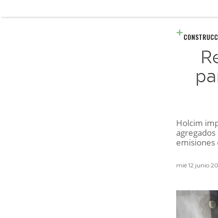
CONSTRUCC
Re
pa
Holcim imp
agregados a
emisiones 
mié 12 junio 