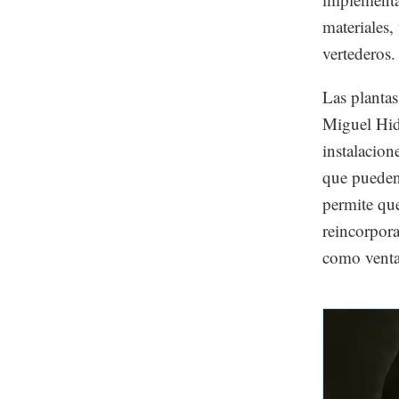
materiales
vertederos.
Las planta
Miguel Hida
instalacion
que pueden 
permite qu
reincorpora
como venta