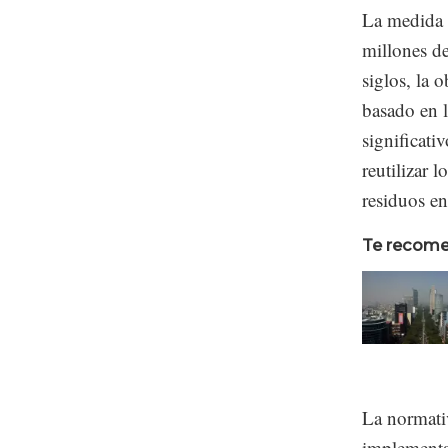
La medida 
millones d
siglos, la 
basado en l
significati
reutilizar 
residuos en
Te recom
La normativ
implementa