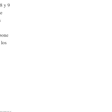
 8 y 9
te
a
opone
 los
nuevos