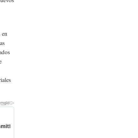
s en
as
gados
e
iales