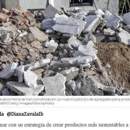
os escombros se han convertido en un nuevo sustituto de agregados para prod
sia599/Getty Images/iStockphoto)
la
@DianaZavalaIb
uar con su estrategia de crear productos más sustentables a 