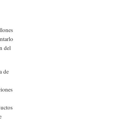
llones
ntarlo
n del
a de
iones
ductos
e