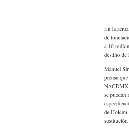
En la actua
de tonelada
a 10 millon
destino de
Manuel Sirt
prensa que
NACDMX-007
se puedan r
especificac
de Holcim c
sustitución