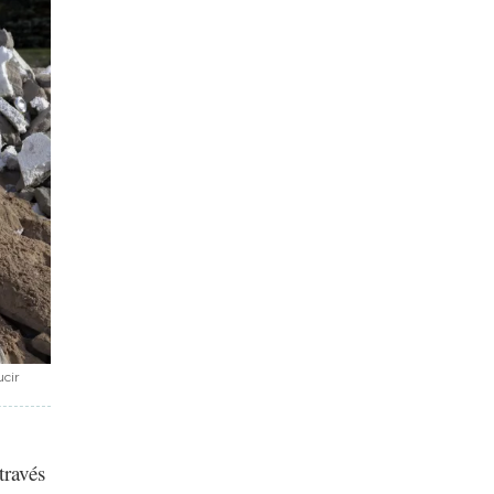
ucir
través