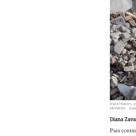
Para Holcim, l
cemento.
(lu
Diana Zava
Para contin