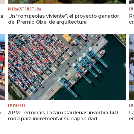
INFRAESTRUCTURA
EM
ra
Un “rompeolas viviente”, el proyecto ganador
Ro
del Premio Obel de arquitectura
c
EMPRESAS
EM
á
APM Terminals Lázaro Cárdenas invertirá 140
L
mdd para incrementar su capacidad
en