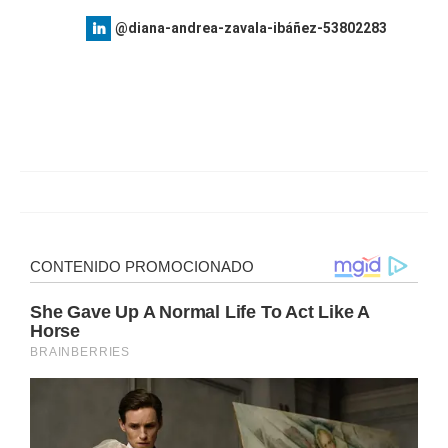
@diana-andrea-zavala-ibáñez-53802283