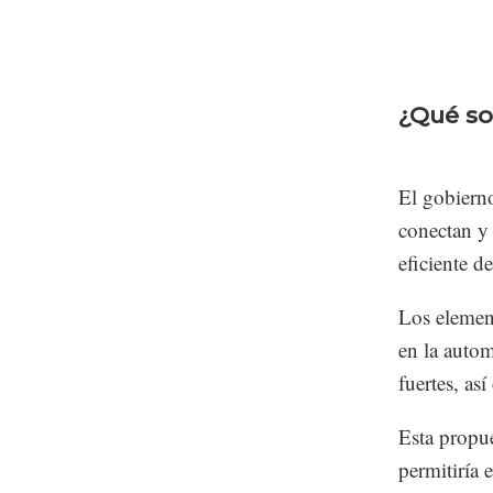
¿Qué so
El gobierno
conectan y 
eficiente de
Los elemen
en la autom
fuertes, as
Esta propue
permitiría 