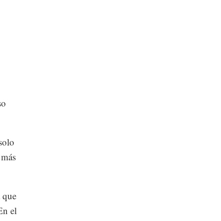
so
solo
o más
a que
En el