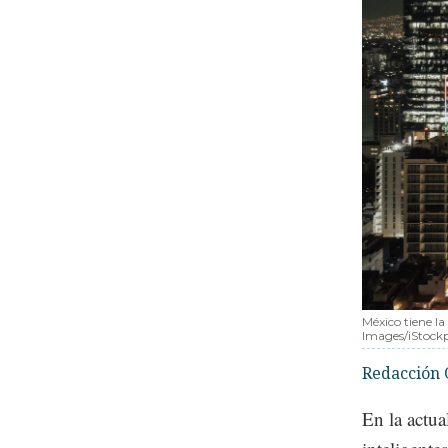
México tiene la
Images/iStock
Redacción 
En la actu