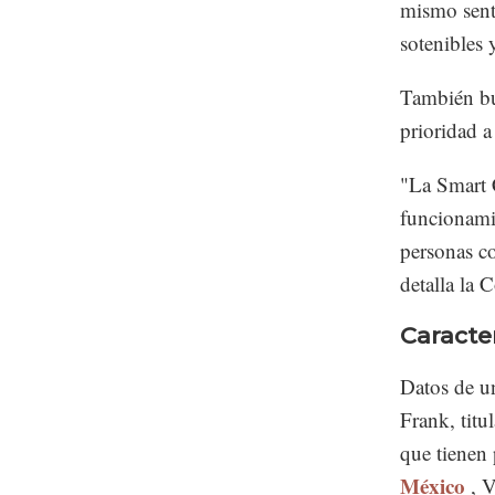
mismo senti
sotenibles 
También bu
prioridad a
"La Smart C
funcionamie
personas co
detalla la 
Caracter
Datos de u
Frank, tit
que tienen 
México
, 