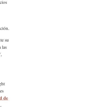
cios
ación.
te su
 las
",
ght
es
d de
,