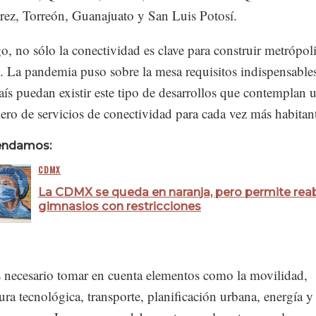
rez, Torreón, Guanajuato y San Luis Potosí.
, no sólo la conectividad es clave para construir metrópol
s. La pandemia puso sobre la mesa requisitos indispensable
aís puedan existir este tipo de desarrollos que contemplan 
ro de servicios de conectividad para cada vez más habitant
endamos:
CDMX
La CDMX se queda en naranja, pero permite reab
gimnasios con restricciones
 necesario tomar en cuenta elementos como la movilidad,
tura tecnológica, transporte, planificación urbana, energía y