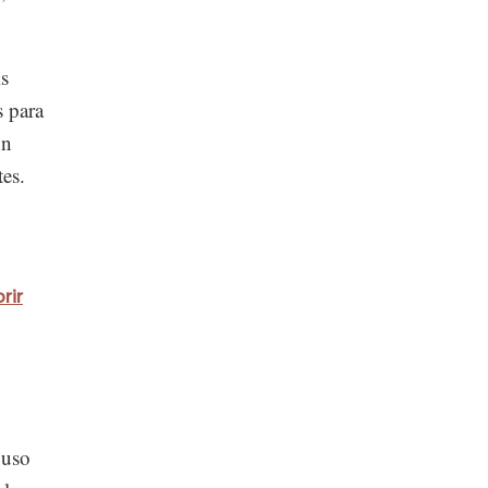
is
s para
un
es.
rir
 uso