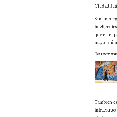
Ciudad Juá
Sin embargo
inteligente
que en el p
mayor núme
Te recom
También es
infraestruc