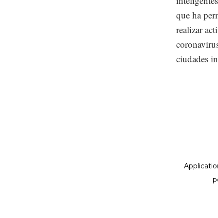
inteligente
que ha per
realizar ac
coronaviru
ciudades in