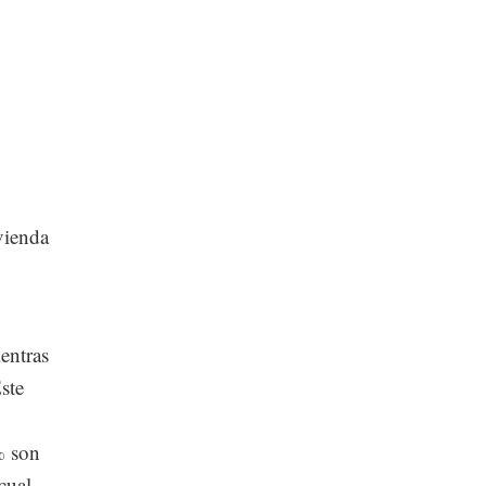
vienda
entras
ste
% son
cual