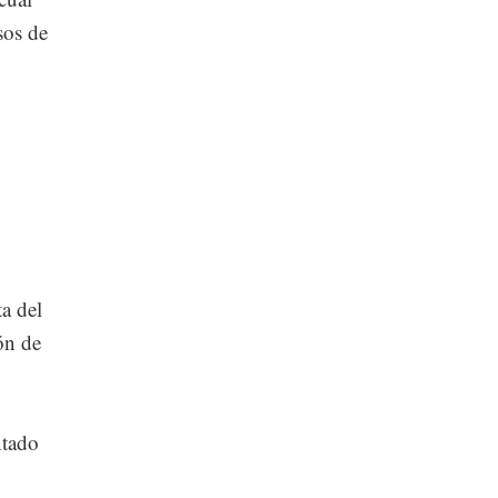
sos de
ta del
ón de
ntado