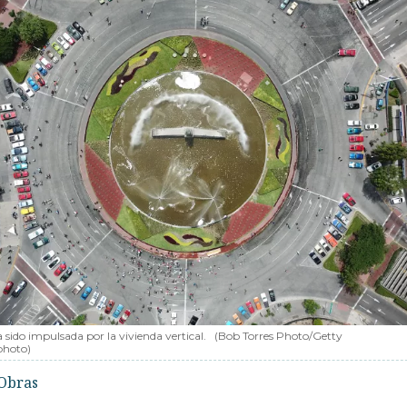
 sido impulsada por la vivienda vertical.
(Bob Torres Photo/Getty
photo)
Obras