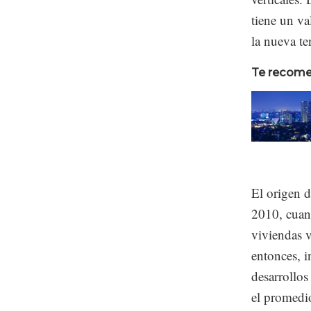
tiene un v
la nueva te
Te recom
El origen d
2010, cuand
viviendas v
entonces, i
desarrollos
el promedio