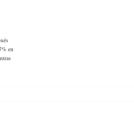
pués
.7% en
ntras