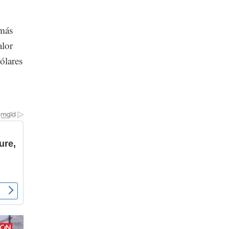
o
 más
alor
ólares