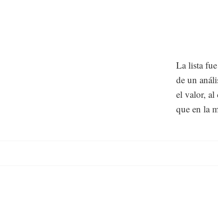
La lista fu
de un análi
el valor, a
que en la m