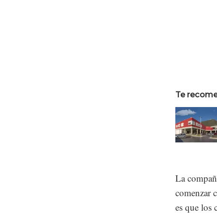
Te recom
La compañía
comenzar c
es que los 