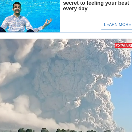
Loaded
: