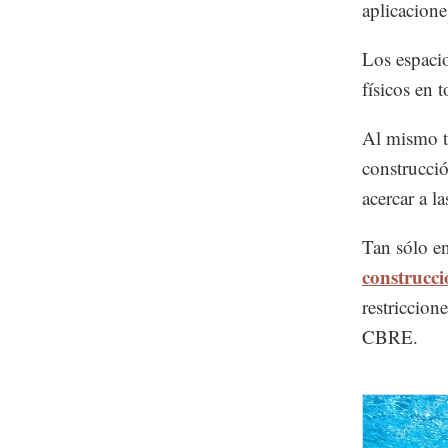
aplicacione
Los espaci
físicos en 
Al mismo t
construcció
acercar a l
Tan sólo en
construcc
restriccion
CBRE.