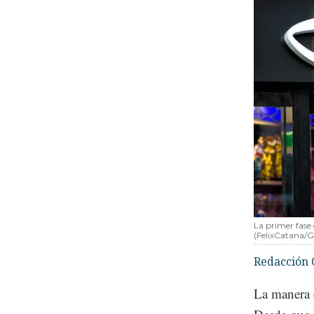
La primer fase 
(FelixCatana/G
Redacción 
La manera e