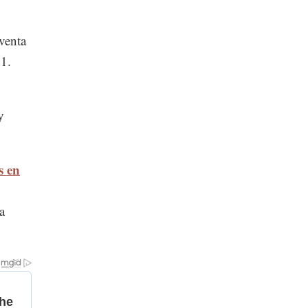
venta
21.
y
s en
a