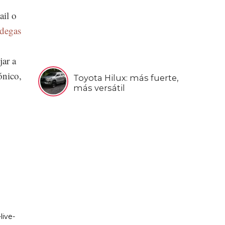
ail o
odegas
jar a
ónico,
Toyota Hilux: más fuerte,
más versátil